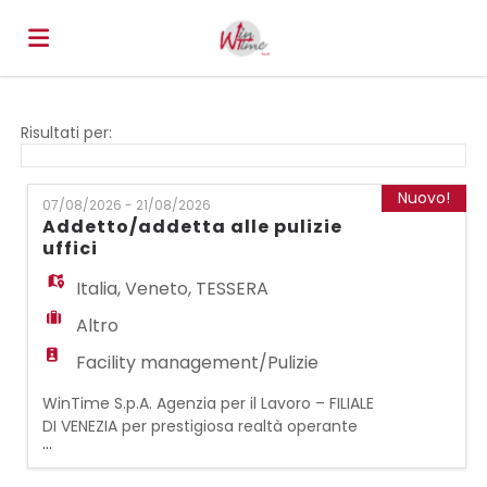
Home
Risultati per:
Offerte
Nuovo!
07/08/2026 - 21/08/2026
Addetto/addetta alle pulizie
uffici
di
Carica
Italia
,
Veneto
,
TESSERA
Altro
lavoro
il
Login
Facility management/Pulizie
WinTime S.p.A. Agenzia per il Lavoro – FILIALE
CV
Lingua
DI VENEZIA per prestigiosa realtà operante
...
nel settore dei multiservizi, ricerca una/un:
ADDETTO/ADDETTA ALLE PULIZIE UFFICI La