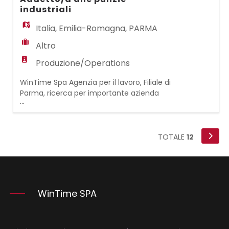
banco e sulla linea. Desideriamo entrare in
industriali
contatto con candidate/i con pregressa
esperienza nella mansione. Completano il
Italia
,
Emilia-Romagna
,
PARMA
pr
Altro
Produzione/Operations
WinTime Spa Agenzia per il lavoro, Filiale di
Parma, ricerca per importante azienda
...
cliente un/una ADDETTO/A ALLE PULIZIE FULL-
TIME. La risorsa si occuperà di
igienizzazione e sanificazione delle aree
comuni, del reparto produttivo e degli uffici,
TOTALE
12
garantendo il rispetto degli standard di
pulizia e sicurezza previsti. Requisiti: -
Esperie
WinTime SPA