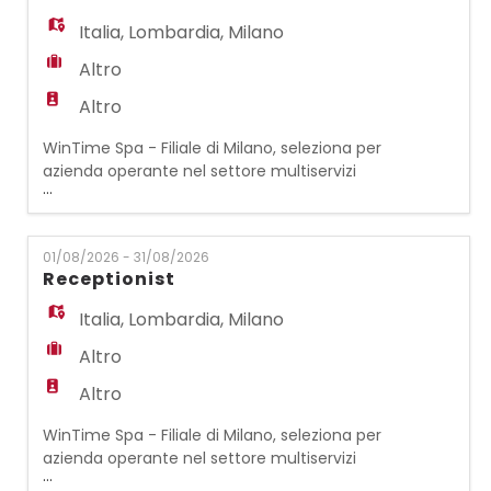
Contabilità generale (prima nota,
Italia
,
Lombardia
,
Milano
fatturazione attiva e
Altro
Altro
WinTime Spa - Filiale di Milano, seleziona per
azienda operante nel settore multiservizi
...
un/una ADDETTO/A AL PORTIERATO per
sostituzione ferie La persona selezionata si
occuperà delle seguenti attività: -
01/08/2026 - 31/08/2026
accoglienza visitatori, gestione accessi -
Receptionist
gestione del centralino, presidio della
struttura - mantenimento ordine e cura
Italia
,
Lombardia
,
Milano
dell'area reception
Altro
Altro
WinTime Spa - Filiale di Milano, seleziona per
azienda operante nel settore multiservizi
...
un/una ADDETTO/A ALLA RECEPTION /