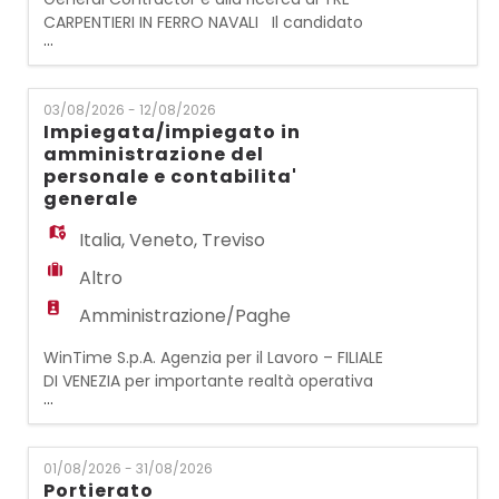
CARPENTIERI IN FERRO NAVALI Il candidato
...
ideale dovrebbe essere in grado di: - Taglio
e montaggio della lamiera secondo i disegni
del Cantiere - Conoscere i principali
03/08/2026 - 12/08/2026
strumenti di lavoro che vengono utilizzati
Impiegata/impiegato in
nel settore della Carpenteria Navale -
amministrazione del
Svolgere in autonomia il lavoro assegnato
personale e contabilita'
dal Capo-C
generale
Italia
,
Veneto
,
Treviso
Altro
Amministrazione/Paghe
WinTime S.p.A. Agenzia per il Lavoro – FILIALE
DI VENEZIA per importante realtà operativa
...
nel settore dei servizi, ricerca:
IMPIEGATA/IMPIEGATO IN AMMINISTRAZIONE
DEL PERSONALE E CONTABILITA' GENERALE La
01/08/2026 - 31/08/2026
risorsa, inserita all'interno dell'ufficio
Portierato
amministrativo, si occuperà di: -