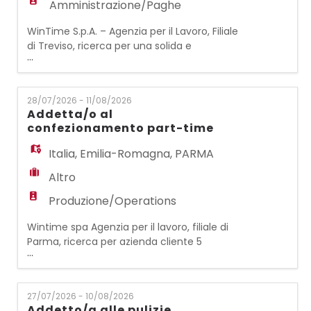
Amministrazione/Paghe
WinTime S.p.A. – Agenzia per il Lavoro, Filiale
di Treviso, ricerca per una solida e
...
strutturata realtà di Preganziol un/una:
CONTROLLER DI GESTIONE La risorsa entrerà
a far parte dell'area Amministrazione,
28/07/2026 - 11/08/2026
Finanza e Controllo, collaborando con la
Addetta/o al
Direzione nel monitoraggio delle
confezionamento part-time
performance aziendali e supportando i
processi di pianificazione ec
Italia
,
Emilia-Romagna
,
PARMA
Altro
Produzione/Operations
Wintime spa Agenzia per il lavoro, filiale di
Parma, ricerca per azienda cliente 5
...
ADDETTE/I AL CONFEZIONAMENTO DI
PRODOTTI COSMETICI. Le risorse si
occuperanno di confezionamento,
27/07/2026 - 10/08/2026
etichettatura, imballaggio dei prodotti a
Addetto/a alle pulizie