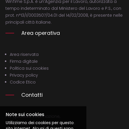
WinTime S.p.A. è un’Agenzia per il Lavoro, autorizzata a
tempo indeterminato dal Ministero del Lavoro e P.S., con
prot. n°13/I/0003507/04.01 del 14/02/2008, è presente nelle
principali città italiane.
Area operativa
Area riservata
Firma digitale
Politica sui cookies
Privacy policy
Codice Etico
Contatti
Note sui cookies
Per qualsiasi informazione,
Utilizziamo dei cookies per questo
rivolgiti alla tua filale di riferimento.
sito internet. Alcuni di questi sono