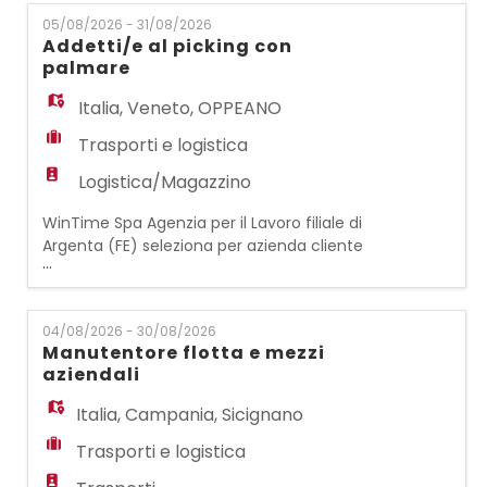
EN
guida del muletto. Le risorse saranno
05/08/2026 - 31/08/2026
impegnate nelle operazioni di allestimento
Addetti/e al picking con
e disallestimento del Salone Nautico 2026, si
palmare
FR
occuperanno della movimentazione con
muletto delle merci e
Italia
,
Veneto
,
OPPEANO
Trasporti e logistica
IT
Logistica/Magazzino
WinTime Spa Agenzia per il Lavoro filiale di
DE
Argenta (FE) seleziona per azienda cliente
...
di logistica con sede a Vallese di Oppeano
(VR): ADDETTI/E AL PICKING CON PALMARE Le
ES
risorse si occuperanno del prelievo della
04/08/2026 - 30/08/2026
merce con utilizzo del palmare con lettore
Manutentore flotta e mezzi
barcode. Richiesta esperienza precedente
aziendali
PT
presso magazzini di logistica. Orario dalle 8
a
Italia
,
Campania
,
Sicignano
Trasporti e logistica