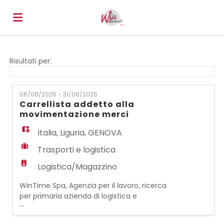
Home
Risultati per:
Offerte
06/08/2026 - 31/08/2026
Carrellista addetto alla
movimentazione merci
di
Carica
Italia
,
Liguria
,
GENOVA
Trasporti e logistica
lavoro
il
Login
Logistica/Magazzino
WinTime Spa, Agenzia per il lavoro, ricerca
CV
Lingua
per primaria azienda di logistica e
...
movimentazione industriale, 6 Carrellisti
addetti alla movimentazione merci tramite