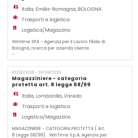
ordini e imballaggio leggero/pesante per
Italia
,
Emilia-Romagna
,
BOLOGNA
spedizioni in Italia e all'est
Trasporti e logistica
Logistica/Magazzino
Wintime SPA - Agenzia per il Lavoro filiale di
Bologna, ricerca per azienda cliente
...
operante nel settore della logistica sul
territorio di Bologna, un: MAGAZZINIERE
CARRELLISTA La risorsa è disponibile
03/08/2026 - 30/08/2026
nell'immediato al lavoro full time dal lunedì
Magazziniere - categoria
al venerdì. E' richiesto il patentino del
protetta art. 8 legge 68/99
muletto ed esperienza pregressa
nell'utilizzo. Si offre in
Italia
,
Lombardia
,
Varedo
Trasporti e logistica
Logistica/Magazzino
MAGAZZINIERE - CATEGORIA PROTETTA ( Art.
8 Legge 68/99) WinTime S.p.A. Agenzia per