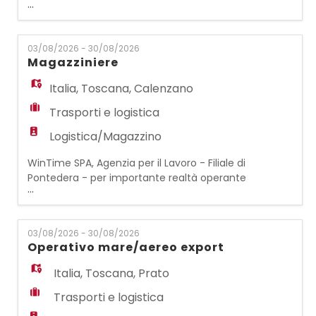
...
il Lavoro - Filiale di Busto Arsizio (Va) -
seleziona per azienda cliente, operante nel
settore automotive, un magazziniere cat.
03/08/2026 - 30/08/2026
protetta ( Art. 8 Legge 68/99) LA RISORSA
Magazziniere
SI OCCUPERA' DI - Preparazioni ordini -
Imballaggio e confezionamento -
Italia
,
Toscana
,
Calenzano
Conteggio de
Trasporti e logistica
Logistica/Magazzino
WinTime SPA, Agenzia per il Lavoro - Filiale di
Pontedera - per importante realtà operante
...
nel settore logistico ricerca n.1
MAGAZZINIERE Requisiti: - Gradita esperienza
nel settore - Buona resistenza fisica e
03/08/2026 - 30/08/2026
capacità di lavorare in squadra - Serietà,
Operativo mare/aereo export
puntualità e affidabilità Principali mansioni:
- Movimentazione merce in entrata e
Italia
,
Toscana
,
Prato
uscita
Trasporti e logistica