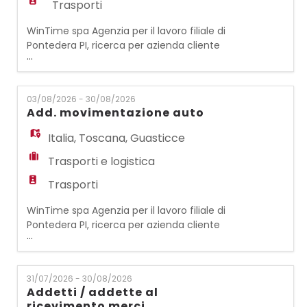
Trasporti
WinTime spa Agenzia per il lavoro filiale di
Pontedera PI, ricerca per azienda cliente
...
operante settore logistica, n° 1 Operativo
Mare/Aereo Export Principali mansioni: -
Gestione operativa delle spedizioni export
03/08/2026 - 30/08/2026
via mare e via aereo. - Organizzazione e
Add. movimentazione auto
monitoraggio delle spedizioni, dalla presa in
carico fino alla consegna. - Predispo
Italia
,
Toscana
,
Guasticce
Trasporti e logistica
Trasporti
WinTime spa Agenzia per il lavoro filiale di
Pontedera PI, ricerca per azienda cliente
...
operante settore logistica dell'auto, n° 1
Addetto alla movimentazione veicoli.
Principali mansioni: Le risorse, inserite
31/07/2026 - 30/08/2026
all'interno di un parco auto si occuperanno
Addetti / addette al
della movimentazione di automobili e di
ricevimento merci