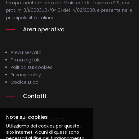
tempo indeterminato dal Ministero del Lavoro e P.S., con
prot. n°13/I/0003507/04.01 del 14/02/2008, è presente nelle
principali città italiane.
Area operativa
Area riservata
Firma digitale
Politica sui cookies
Privacy policy
Codice Etico
Contatti
Note sui cookies
Per qualsiasi informazione,
Utilizziamo dei cookies per questo
rivolgiti alla tua filale di riferimento.
sito internet. Alcuni di questi sono
necessari al fine del funzionamento