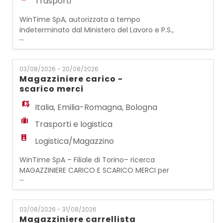
Trasporti
WinTime SpA, autorizzata a tempo
indeterminato dal Ministero del Lavoro e P.S.,
...
con prot. n°13/I/0003507/04.01 del
14/02/2008, per conto di importante realtà
industriale della provincia Sud di Salerno,
03/08/2026 - 20/08/2026
ricerca Manutentore flotta e veicoli
Magazziniere carico -
aziendali. Siamo alla ricerca di
scarico merci
un Manutentore qualificato e motivato da
inserire nel settore industriale, co
Italia
,
Emilia-Romagna
,
Bologna
Trasporti e logistica
Logistica/Magazzino
WinTime SpA – Filiale di Torino– ricerca
MAGAZZINIERE CARICO E SCARICO MERCI per
...
Azienda Cliente operante nel settore
ricambi auto e mezzi pesanti con sede a
Bologna (BO) – zona Villanova. La risorsa si
03/08/2026 - 31/08/2026
occuperà di carico e scarico merci,
Magazziniere carrellista
movimentazione prodotti, preparazione