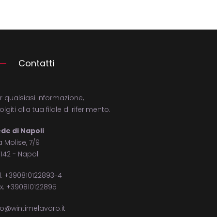
Contatti
r qualsiasi informazione,
volgiti alla tua filale di riferimento.
de di Napoli
a Molise, 7/9
142 - Napoli
l. +390810122893-4
x. +390810122895
fo@wintimelavoro.it