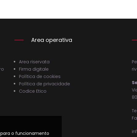
Area operativa
Area riservata
Pe
ro
Firma digitale
ri
Política de cookies
Se
Política de privacidade
Vi
Codice Etico
80
Te
Fa
in
os para o funcionamento