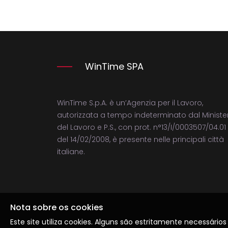
WinTime SPA
WinTime S.p.A. è un’Agenzia per il Lavoro,
autorizzata a tempo indeterminato dal Ministe
del Lavoro e P.S., con prot. n°13/I/0003507/04.01
del 14/02/2008, è presente nelle principali città
italiane.
Nota sobre os cookies
Este site utiliza cookies. Alguns são estritamente necessári