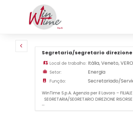
Segretaria/segretario direzione
Itália
,
Veneto
,
VER
Local de trabalho:
Energia
Setor:
Secretariado/Servi
Função:
WinTime S.p.A. Agenzia per il Lavoro – FILIAL
SEGRETARIA/SEGRETARIO DIREZIONE RISORSE UMA
...
di: gestione dell'agenda e degli appuntament