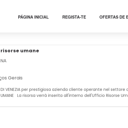
PÁGINA INICIAL
REGISTA-TE
OFERTAS DE
 risorse umane
ONA
ços Gerais
E DI VENEZIA per prestigiosa azienda cliente operante nel settore d
NE La risorsa verrà inserita all'interno dell'Ufficio Risorse U
i della Direzione; pred