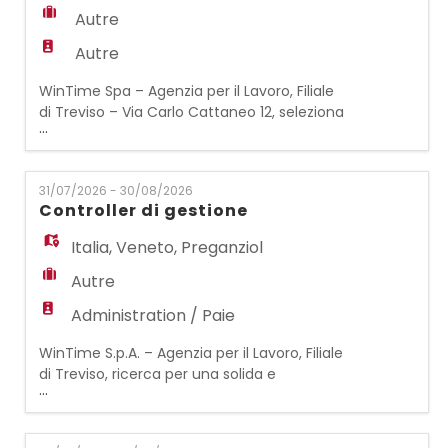
Autre
Autre
WinTime Spa – Agenzia per il Lavoro, Filiale
di Treviso – Via Carlo Cattaneo 12, seleziona
...
per aziende del settore rifiuti / igiene
ambientale nelle zone di Villorba e Istrana
(TV) un/una: Autista Patente C e CQC
31/07/2026 - 30/08/2026
Merci La risorsa sarà inserita in contesti
Controller di gestione
strutturati e si occuperà della conduzione
di mezzi adibiti alla raccolta e al trasporto ri
Italia
,
Veneto
,
Preganziol
Autre
Administration / Paie
WinTime S.p.A. – Agenzia per il Lavoro, Filiale
di Treviso, ricerca per una solida e
...
strutturata realtà di Preganziol un/una:
CONTROLLER DI GESTIONE La risorsa entrerà
a far parte dell'area Amministrazione,