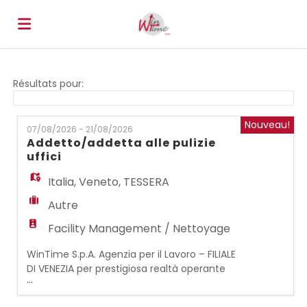
Accueil
Résultats pour:
Emplois
Nouveau!
07/08/2026 - 21/08/2026
Addetto/addetta alle pulizie
uffici
Déposez
Italia
,
Veneto
,
TESSERA
Autre
votre
Connexion
Facility Management / Nettoyage
WinTime S.p.A. Agenzia per il Lavoro – FILIALE
CV
Langue
DI VENEZIA per prestigiosa realtà operante
...
nel settore dei multiservizi, ricerca una/un:
ADDETTO/ADDETTA ALLE PULIZIE UFFICI La