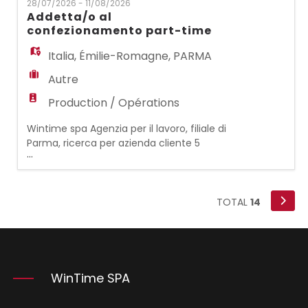
28/07/2026 - 11/08/2026
Finanza e Controllo, collaborando con la
Addetta/o al
Direzione nel monitoraggio delle
confezionamento part-time
performance aziendali e supportando i
processi di pianificazione ec
Italia
,
Émilie-Romagne
,
PARMA
Autre
Production / Opérations
Wintime spa Agenzia per il lavoro, filiale di
Parma, ricerca per azienda cliente 5
...
ADDETTE/I AL CONFEZIONAMENTO DI
PRODOTTI COSMETICI. Le risorse si
occuperanno di confezionamento,
etichettatura, imballaggio dei prodotti a
TOTAL
14
banco e sulla linea. Desideriamo entrare in
contatto con candidate/i con pregressa
esperienza nella mansione. Completano il
pr
WinTime SPA