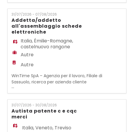
RECEPTIONIST per sostituzione ferie La
persona selezionata si occuperà delle
31/07/2026 - 07/08/2026
seguenti attività: - accoglienza visitatori,
Addetta/addetto
gestione accessi - gestione del centralino e
all'assemblaggio schede
smistamento chiamate - mantenimento
elettroniche
ordine e cura dell'ar
Italia
,
Émilie-Romagne
,
castelnuovo rangone
Autre
Autre
WinTime SpA – Agenzia per il lavoro, Filiale di
Sassuolo, ricerca per azienda cliente
...
operante sul territorio di Castelnuovo
Rangone (MO) un/a: ADDETTA/ADDETTO
ALL'ASSEMBLAGGIO SCHEDE ELETTRONICHE
31/07/2026 - 30/08/2026
Per ampliamento dell'organico, ricerchiamo
Autista patente c e cqc
una figura di Addetta/Addetto
merci
all'assemblaggio schede elettroniche. La
risorsa sarà inserita all'interno del
Italia
,
Veneto
,
Treviso