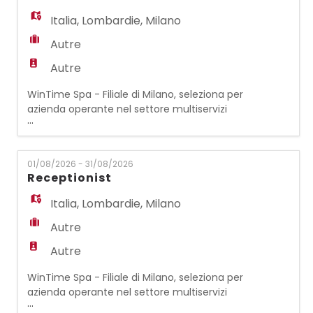
Contabilità generale (prima nota,
Italia
,
Lombardie
,
Milano
fatturazione attiva e
Autre
Autre
WinTime Spa - Filiale di Milano, seleziona per
azienda operante nel settore multiservizi
...
un/una ADDETTO/A AL PORTIERATO per
sostituzione ferie La persona selezionata si
occuperà delle seguenti attività: -
01/08/2026 - 31/08/2026
accoglienza visitatori, gestione accessi -
Receptionist
gestione del centralino, presidio della
struttura - mantenimento ordine e cura
Italia
,
Lombardie
,
Milano
dell'area reception
Autre
Autre
WinTime Spa - Filiale di Milano, seleziona per
azienda operante nel settore multiservizi
...
un/una ADDETTO/A ALLA RECEPTION /