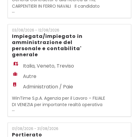
CARPENTIERI IN FERRO NAVALI Il candidato
...
ideale dovrebbe essere in grado di: - Taglio
e montaggio della lamiera secondo i disegni
del Cantiere - Conoscere i principali
03/08/2026 - 12/08/2026
strumenti di lavoro che vengono utilizzati
Impiegata/impiegato in
nel settore della Carpenteria Navale -
amministrazione del
Svolgere in autonomia il lavoro assegnato
personale e contabilita'
dal Capo-C
generale
Italia
,
Veneto
,
Treviso
Autre
Administration / Paie
WinTime S.p.A. Agenzia per il Lavoro – FILIALE
DI VENEZIA per importante realtà operativa
...
nel settore dei servizi, ricerca:
IMPIEGATA/IMPIEGATO IN AMMINISTRAZIONE
DEL PERSONALE E CONTABILITA' GENERALE La
01/08/2026 - 31/08/2026
risorsa, inserita all'interno dell'ufficio
Portierato
amministrativo, si occuperà di: -