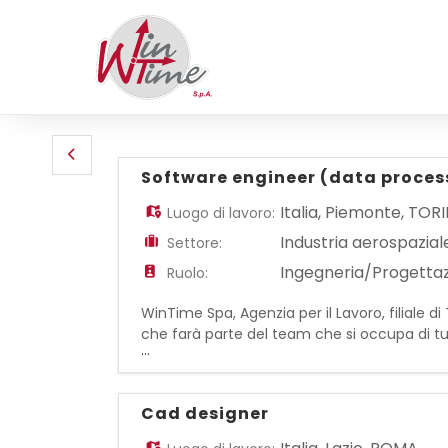
Software engineer (data proces
Italia
,
Piemonte
,
TOR
Luogo di lavoro:
Industria aerospazial
Settore:
Ingegneria/Progetta
Ruolo:
WinTime Spa, Agenzia per il Lavoro, filiale 
che farà parte del team che si occupa di tut
...
dei sistemi di elaborazione dati software. Pri
Cad designer