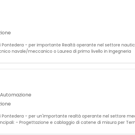
zione
 di Pontedera - per importante Realtà operante nel settore nautico
cnico navale/meccanico o Laurea di primo livello in Ingegneria
adita esperienza maturata nel ruolo (almeno 1-2 anni) - Conosc
a/Automazione
zione
 di Pontedera - per un'importante realtà operante nel settore me
incipali: - Progettazione e cablaggio di catene di misura per Te
ensimetri - Configurazione e sviluppo base in LabV