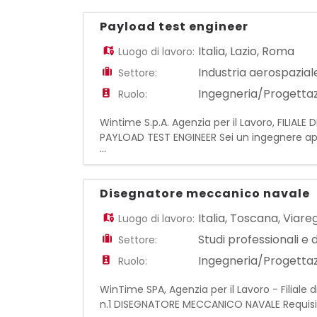
Payload test engineer
Italia
,
Lazio
,
Roma
Luogo di lavoro:
Industria aerospazial
Settore:
Ingegneria/Progetta
Ruolo:
Wintime S.p.A. Agenzia per il Lavoro, FILIAL
PAYLOAD TEST ENGINEER Sei un ingegnere app
...
ed esecuzione di test elettrici e funzionali s
Disegnatore meccanico navale
Italia
,
Toscana
,
Viare
Luogo di lavoro:
Studi professionali e 
Settore:
Ingegneria/Progetta
Ruolo:
WinTime SPA, Agenzia per il Lavoro - Filiale
n.1 DISEGNATORE MECCANICO NAVALE Requisiti
...