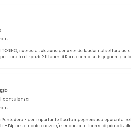
e
zione
E DI TORINO, ricerca e seleziona per azienda leader nel settore ae
assionato di spazio? Il team di Roma cerca un ingegnere per la 
u satelliti di telecomunicazione, co
ggio
di consulenza
zione
 di Pontedera - per importante Realtà ingegneristica operante nel
: - Diploma tecnico navale/meccanico o Laurea di primo livello