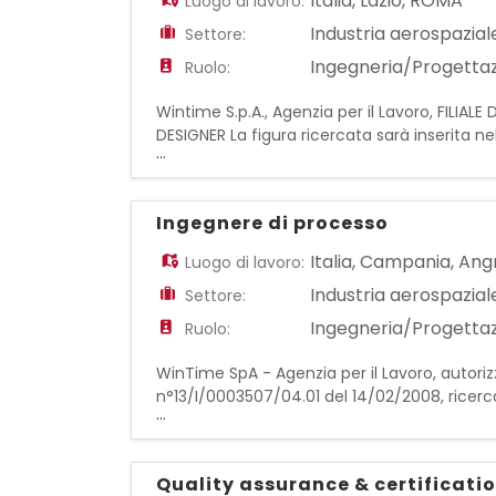
Italia
,
Lazio
,
ROMA
Luogo di lavoro:
Industria aerospazial
Settore:
Ingegneria/Progetta
Ruolo:
Wintime S.p.A., Agenzia per il Lavoro, FILIA
DESIGNER La figura ricercata sarà inserita ne
...
radiofrequenza, supportando l'identificazio
Ingegnere di processo
Italia
,
Campania
,
Angr
Luogo di lavoro:
Industria aerospazial
Settore:
Ingegneria/Progetta
Ruolo:
WinTime SpA - Agenzia per il Lavoro, autoriz
n°13/I/0003507/04.01 del 14/02/2008, ricerc
...
Aerospace. La risorsa sarà responsabile dell'
Quality assurance & certificatio