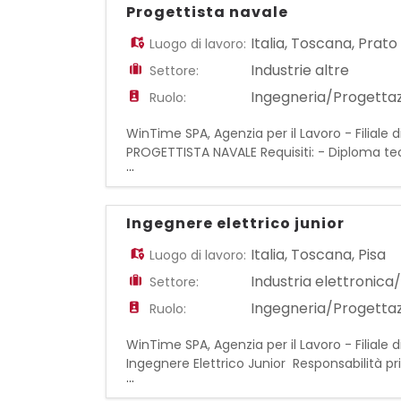
Progettista navale
Italia
,
Toscana
,
Prato
Luogo di lavoro:
Industrie altre
Settore:
Ingegneria/Progetta
Ruolo:
WinTime SPA, Agenzia per il Lavoro - Filiale
PROGETTISTA NAVALE Requisiti: - Diploma te
...
navale/meccanica/energetica o affini - Gr
Ingegnere elettrico junior
Italia
,
Toscana
,
Pisa
Luogo di lavoro:
Industria elettronic
Settore:
Ingegneria/Progetta
Ruolo:
WinTime SPA, Agenzia per il Lavoro - Filiale
Ingegnere Elettrico Junior Responsabilità pr
...
Trasduttori di pressione, Accelerometri, Est