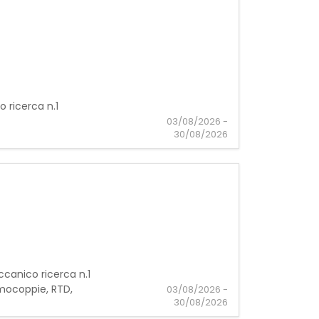
 ricerca n.1
03/08/2026 -
30/08/2026
enza dei softwar
ccanico ricerca n.1
rmocoppie, RTD,
03/08/2026 -
30/08/2026