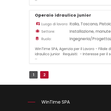
navale/meccanica o affini - Gradita esper
Operaio idraulico junior
Italia
,
Toscana
,
Pistoi
Luogo di lavoro:
Installazione, manute
Settore:
Ingegneria/Progetta
Ruolo:
WinTime SPA, Agenzia per il Lavoro - Filiale
idraulico junior Requisiti: - Interesse per il 
...
Gradito ma non indispensabile Diploma IPSI
1
2
WinTime SPA