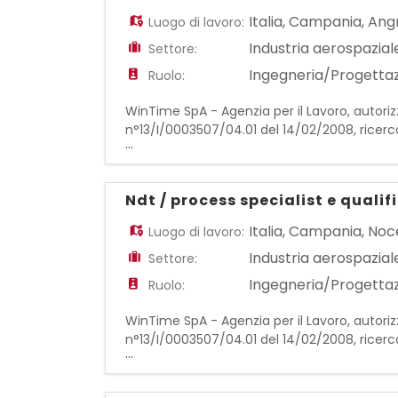
Italia
,
Campania
,
Angr
Luogo di lavoro:
Industria aerospazial
Settore:
Ingegneria/Progetta
Ruolo:
WinTime SpA - Agenzia per il Lavoro, autoriz
n°13/I/0003507/04.01 del 14/02/2008, ricerc
...
del settore aerospaziale. La risorsa avrà la r
Ndt / process specialist e qualif
Italia
,
Campania
,
Noc
Luogo di lavoro:
Industria aerospazial
Settore:
Ingegneria/Progetta
Ruolo:
WinTime SpA - Agenzia per il Lavoro, autoriz
n°13/I/0003507/04.01 del 14/02/2008, ricerca
...
settore aerospaziale. La risorsa sarà coinvolt