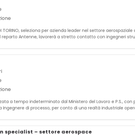
e
zione
LE DI TORINO, seleziona per azienda leader nel settore aerospazi
l reparto Antenne, lavorerà a stretto contatto con ingegneri strutt
ne di soluzioni meccaniche e la progettazi
i
e
zione
zata a tempo indeterminato dal Ministero del Lavoro e P.S., con p
a Ingegnere di processo, per conto di una realtà industriale oper
analisi, sviluppo e ottimizzazione dei processi produttivi, garan
n specialist – settore aerospace