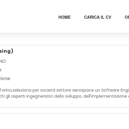
HOME
CARICA IL CV
O
sing)
INO
e
zione
di Torino,seleziona per società settore aerospace un Software En
ti gli aspetti ingegneristici dello sviluppo, dell'implementazion
ncipali attività : Progettazione di