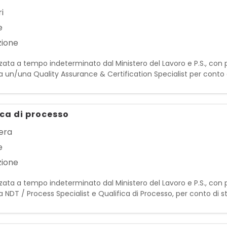
i
e
zione
zata a tempo indeterminato dal Ministero del Lavoro e P.S., con p
a un/una Quality Assurance & Certification Specialist per conto 
esponsabilità di supportare e coordinare le attività legate
ica di processo
era
e
zione
zata a tempo indeterminato dal Ministero del Lavoro e P.S., con p
 NDT / Process Specialist e Qualifica di Processo, per conto di s
a nelle attività di controllo, gestione dei processi e ne