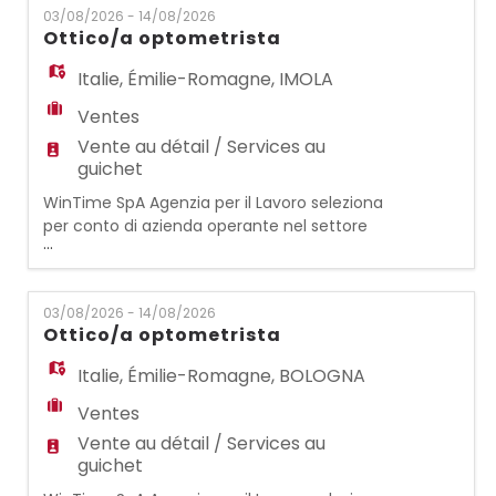
EN
03/08/2026 - 14/08/2026
al banco. Orario full time,40 ore, dal lunedì
Ottico/a optometrista
al sabato su 2 turni (6.30-13 / 15.30-20) con
2 gg di rientro con orario spezzato. Iniziale
FR
Italie
,
Émilie-Romagne
,
IMOLA
cont
Ventes
Vente au détail / Services au
IT
guichet
WinTime SpA Agenzia per il Lavoro seleziona
per conto di azienda operante nel settore
DE
...
dell'occhialeria, per il punto vendita di IMOLA
(BO): OTTICO/OTTICA OPTOMETRISTA Si
occuperà di vendita assistita al cliente e
ES
03/08/2026 - 14/08/2026
contattologia. REQUISITI: - Esperienza
Ottico/a optometrista
precedente come ottico/ottica
optometrista - Qualifica abilitante alla
Italie
,
Émilie-Romagne
,
BOLOGNA
PT
professione di ottico/o
Ventes
Vente au détail / Services au
guichet