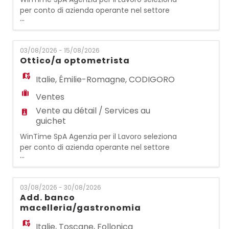
per conto di azienda operante nel settore
...
dell'occhialeria, per il punto vendita di
VICENZA (VI): OTTICO/OTTICA
OPTOMETRISTA Si occuperà di vendita
03/08/2026 - 15/08/2026
assistita al cliente e contattologia. REQUISITI:
Ottico/a optometrista
- Esperienza precedente come
ottico/ottica optometrista - Qualifica
Italie
,
Émilie-Romagne
,
CODIGORO
abilitante alla professione di ottico
Ventes
Vente au détail / Services au
guichet
WinTime SpA Agenzia per il Lavoro seleziona
per conto di azienda operante nel settore
...
dell'occhialeria, per il punto vendita di
CODIGORO (FE): OTTICO/OTTICA
OPTOMETRISTA Si occuperà di vendita
03/08/2026 - 30/08/2026
assistita al cliente e contattologia. REQUISITI:
Add. banco
- Esperienza precedente come
macelleria/gastronomia
ottico/ottica optometrista - Qualifica
abilitante alla professione di ottic
Italie
,
Toscane
,
Follonica