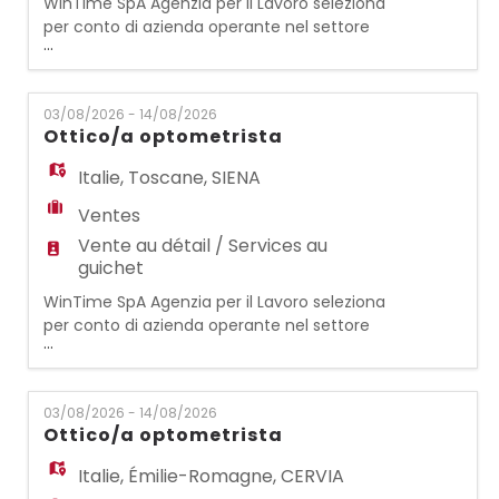
WinTime SpA Agenzia per il Lavoro seleziona
per conto di azienda operante nel settore
...
dell'occhialeria, per il punto vendita di
BOLOGNA (BO): OTTICO/OTTICA
OPTOMETRISTA Si occuperà di vendita
03/08/2026 - 14/08/2026
assistita al cliente e contattologia. REQUISITI:
Ottico/a optometrista
- Esperienza precedente come
ottico/ottica optometrista - Qualifica
Italie
,
Toscane
,
SIENA
abilitante alla professione di ottico
Ventes
Vente au détail / Services au
guichet
WinTime SpA Agenzia per il Lavoro seleziona
per conto di azienda operante nel settore
...
dell'occhialeria, per il punto vendita di SIENA
(SI): OTTICO/OTTICA OPTOMETRISTA Si
occuperà di vendita assistita al cliente e
03/08/2026 - 14/08/2026
contattologia. REQUISITI: - Qualifica
Ottico/a optometrista
abilitante alla professione di ottico/ottica
optometrista - Esperienza precedente
Italie
,
Émilie-Romagne
,
CERVIA
come ottico/