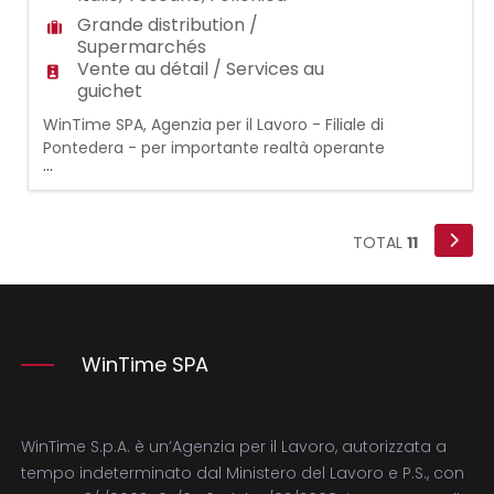
Grande distribution /
Supermarchés
Vente au détail / Services au
guichet
WinTime SPA, Agenzia per il Lavoro - Filiale di
Pontedera - per importante realtà operante
...
nella grande distribuzione ricerca n.1 Add.
banco macelleria/gastronomia Requisiti: -
Esperienza pregressa, anche breve, nel
settore della gastronomia e/o macelleria -
TOTAL
11
Ottime doti comunicative e di relazione
con i clienti - Disponibilità immediata -
WinTime SPA
WinTime S.p.A. è un’Agenzia per il Lavoro, autorizzata a
tempo indeterminato dal Ministero del Lavoro e P.S., con