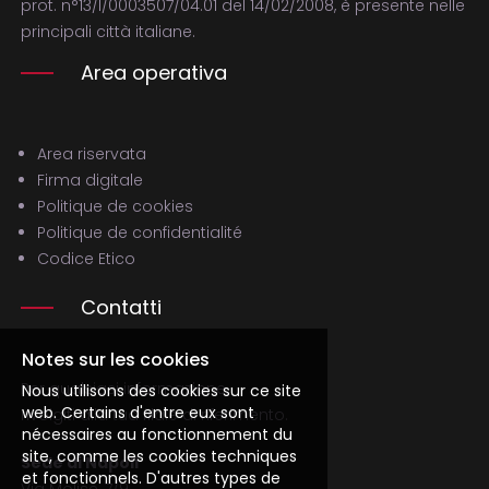
prot. n°13/I/0003507/04.01 del 14/02/2008, è presente nelle
principali città italiane.
Area operativa
Area riservata
Firma digitale
Politique de cookies
Politique de confidentialité
Codice Etico
Contatti
Notes sur les cookies
Per qualsiasi informazione,
Nous utilisons des cookies sur ce site
web. Certains d'entre eux sont
rivolgiti alla tua filale di riferimento.
nécessaires au fonctionnement du
site, comme les cookies techniques
Sede di Napoli
et fonctionnels. D'autres types de