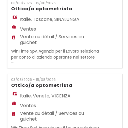
03/08/2026 - 15/08/2026
assistita al cliente e contattologia. REQUISITI:
Ottico/a optometrista
- Esperienza precedente come
ottico/ottica optometrista - Qualifica
Italie
,
Toscane
,
SINALUNGA
abilitante alla professione
Ventes
Vente au détail / Services au
guichet
WinTime SpA Agenzia per il Lavoro seleziona
per conto di azienda operante nel settore
...
dell'occhialeria, per il punto vendita di
SINALUNGA (SI): OTTICO/OTTICA
OPTOMETRISTA Si occuperà di vendita
03/08/2026 - 15/08/2026
assistita al cliente e contattologia. REQUISITI:
Ottico/a optometrista
- Esperienza precedente come
ottico/ottica optometrista - Qualifica
Italie
,
Veneto
,
VICENZA
abilitante alla professione di otti
Ventes
Vente au détail / Services au
guichet
WinTime SpA Agenzia per il Lavoro seleziona