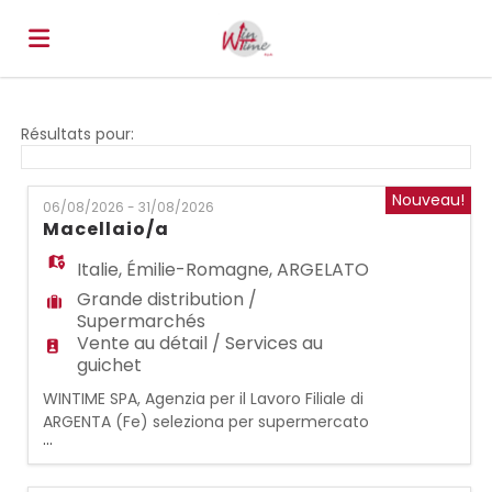
Accueil
Résultats pour:
Emplois
Nouveau!
06/08/2026 - 31/08/2026
Macellaio/a
Déposez
Italie
,
Émilie-Romagne
,
ARGELATO
Grande distribution /
Supermarchés
votre
Connexion
Vente au détail / Services au
guichet
WINTIME SPA, Agenzia per il Lavoro Filiale di
CV
Langue
ARGENTA (Fe) seleziona per supermercato
...
di ARGELATO (BO): MACELLAIO/IA con
esperienza di disosso e porzionamento
carni, preparazioni gastronomiche e servizio