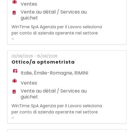
Ventes
Vente au détail / Services au
guichet
WinTime SpA Agenzia per il Lavoro seleziona
per conto di azienda operante nel settore
...
dell'occhialeria, per il punto vendita di
CERVIA (RA): OTTICO/OTTICA
OPTOMETRISTA Si occuperà di vendita
03/08/2026 - 15/08/2026
assistita al cliente e contattologia. REQUISITI:
Ottico/a optometrista
- Esperienza precedente come
ottico/ottica optometrista - Qualifica
Italie
,
Émilie-Romagne
,
RIMINI
abilitante alla professione di ottico/
Ventes
Vente au détail / Services au
guichet
WinTime SpA Agenzia per il Lavoro seleziona
per conto di azienda operante nel settore
...
dell'occhialeria, per il punto vendita di RIMINI
- RICCIONE (RN): OTTICO/OTTICA
OPTOMETRISTA Si occuperà di vendita