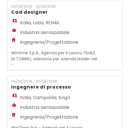
EN
occupa di tutti gli aspetti ingegneristici dello
04/08/2026 - 31/08/2026
sviluppo, dell'implementazione e della
Cad designer
manutenzione dei sistemi di elaborazione
FR
dati software. Principali attività :
Italia
,
Lazio
,
ROMA
Progettazione di
Industria aerospaziale
IT
Ingegneria/Progettazione
Wintime S.p.A., Agenzia per il Lavoro, FILIALE
DI TORINO, seleziona per azienda leader nel
DE
...
settore aerospaziale con sede a Roma CAD
DESIGNER La figura ricercata sarà inserita nel
reparto Antenne, lavorerà a stretto
ES
04/08/2026 - 30/08/2026
contatto con ingegneri strutturali, termici,
Ingegnere di processo
di radiofrequenza, supportando
l'identificazione di soluzioni meccaniche e
Italia
,
Campania
,
Angri
PT
la progettazi
Industria aerospaziale
Ingegneria/Progettazione
WinTime SpA - Agenzia per il Lavoro,