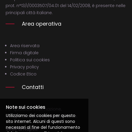
prot. n°13/I/0003507/04.01 del 14/02/2008, è presente nelle
principali città italiane.
Area operativa
Area riservata
Firma digitale
Politica sui cookies
Privacy policy
Codice Etico
Contatti
Note sui cookies
Per qualsiasi informazione,
Utilizziamo dei cookies per questo
rivolgiti alla tua filale di riferimento.
sito internet. Alcuni di questi sono
necessari al fine del funzionamento
Sede di Napoli