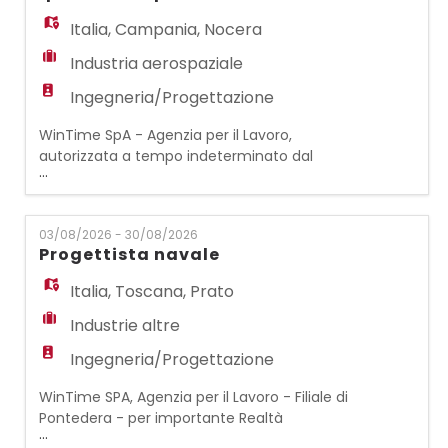
aerospaziale. La risorsa avrà la
responsabilità di supportare e coordinare le
Italia
,
Campania
,
Nocera
attività legate
Industria aerospaziale
Ingegneria/Progettazione
WinTime SpA - Agenzia per il Lavoro,
autorizzata a tempo indeterminato dal
...
Ministero del Lavoro e P.S., con prot.
n°13/I/0003507/04.01 del 14/02/2008,
ricerca NDT / Process Specialist e Qualifica
03/08/2026 - 30/08/2026
di Processo, per conto di strutturata
Progettista navale
azienda del settore aerospaziale. La risorsa
sarà coinvolta nelle attività di controllo,
Italia
,
Toscana
,
Prato
gestione dei processi e ne
Industrie altre
Ingegneria/Progettazione
WinTime SPA, Agenzia per il Lavoro - Filiale di
Pontedera - per importante Realtà
...
operante nel settore nautico ricerca n.1