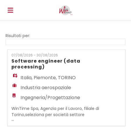
Home
Risultati per:
Offerte
07/08/2026 - 30/08/2026
Software engineer (data
processing)
di
Carica
Italia
,
Piemonte
,
TORINO
Industria aerospaziale
lavoro
il
Login
Ingegneria/Progettazione
WinTime Spa, Agenzia per il Lavoro, filiale di
CV
Lingua
Torino,seleziona per società settore
...
aerospace un Software Engineer (Data
Processing) che farà parte del team che si