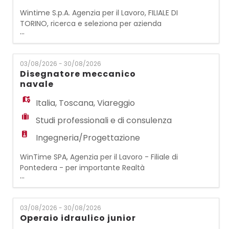
Wintime S.p.A. Agenzia per il Lavoro, FILIALE DI
TORINO, ricerca e seleziona per azienda
...
leader nel settore aerospaziale SEDE DI
ROMA PAYLOAD TEST ENGINEER Sei un
ingegnere appassionato di spazio? Il team
03/08/2026 - 30/08/2026
di Roma cerca un ingegnere per la
Disegnatore meccanico
progettazione, verifica ed esecuzione di
navale
test elettrici e funzionali su satelliti di
telecomunicazione, co
Italia
,
Toscana
,
Viareggio
Studi professionali e di consulenza
Ingegneria/Progettazione
WinTime SPA, Agenzia per il Lavoro - Filiale di
Pontedera - per importante Realtà
...
ingegneristica operante nel settore nautico
ricerca n.1 DISEGNATORE MECCANICO NAVALE
Requisiti: - Diploma tecnico
03/08/2026 - 30/08/2026
navale/meccanico o Laurea di primo livello
Operaio idraulico junior
in Ingegneria navale/meccanica o affini -