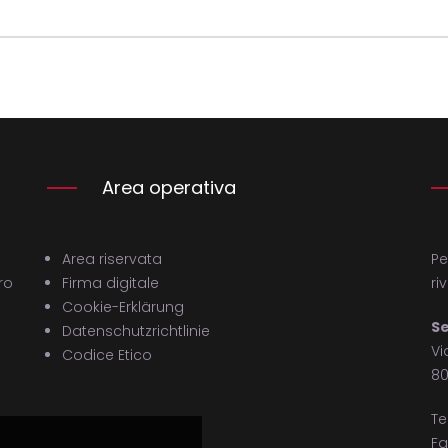
Area operativa
Area riservata
Pe
ro
Firma digitale
ri
Cookie-Erklärung
Se
Datenschutzrichtlinie
Vi
Codice Etico
80
Te
Fa