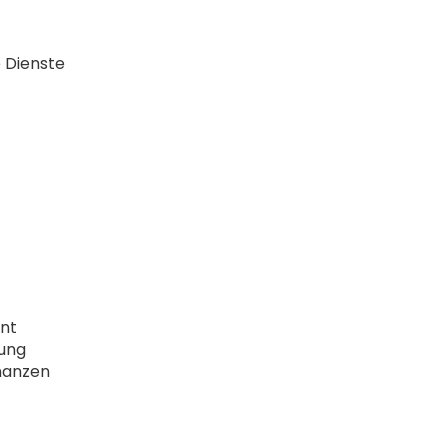
 Dienste
nt
rung
nanzen