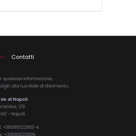
Contatti
r qualsiasi informazione,
volgiti alla tua filale di riferimento.
de di Napoli
a Molise, 7/9
142 - Napoli
l. +390810122893-4
x. +390810122895