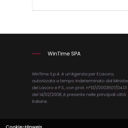
WinTime SPA
WinTime S.p.A. è un’Agenzia per il Lavoro,
autorizzata a tempo indeterminato dal Ministe
del Lavoro e P.S., con prot. n°13/I/0003507/04.01
del 14/02/2008, è presente nelle principali città
italiane.
Cookie-Hinweis