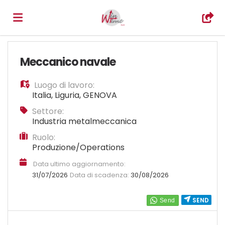
Home
Meccanico navale
Luogo di lavoro:
Offerte
Italia
,
Liguria
,
GENOVA
Settore:
di
Carica
Industria metalmeccanica
Ruolo:
Produzione/Operations
lavoro
il
Login
Data ultimo aggiornamento:
31/07/2026
Data di scadenza:
30/08/2026
CV
Lingua
SEND