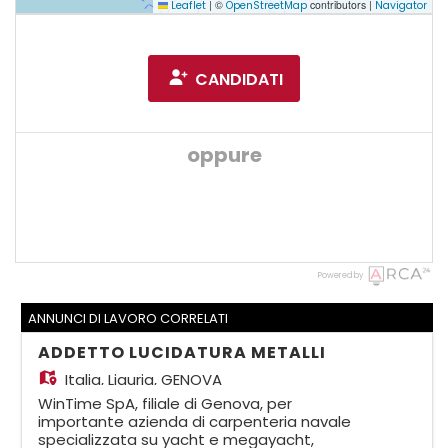
|
©
contributors |
Leaflet
OpenStreetMap
Navigator
CANDIDATI
oppure
Powered by
ANNUNCI DI LAVORO CORRELATI
ADDETTO LUCIDATURA METALLI
Italia,
Liguria, GENOVA
WinTime SpA, filiale di Genova, per
importante azienda di carpenteria navale
specializzata su yacht e megayacht,