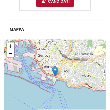
CANDIDATI
MAPPA
+
−