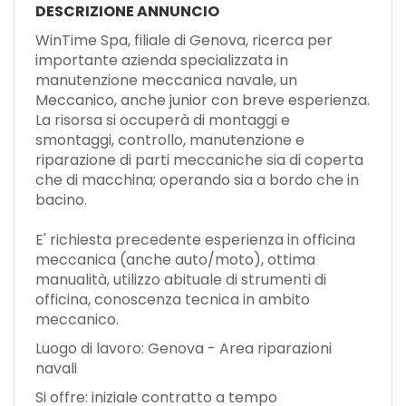
EN
DESCRIZIONE ANNUNCIO
WinTime Spa, filiale di Genova, ricerca per
importante azienda specializzata in
FR
manutenzione meccanica navale, un
Meccanico, anche junior con breve esperienza.
La risorsa si occuperà di montaggi e
IT
smontaggi, controllo, manutenzione e
riparazione di parti meccaniche sia di coperta
che di macchina; operando sia a bordo che in
DE
bacino.
E' richiesta precedente esperienza in officina
ES
meccanica (anche auto/moto), ottima
manualità, utilizzo abituale di strumenti di
officina, conoscenza tecnica in ambito
PT
meccanico.
Luogo di lavoro: Genova - Area riparazioni
navali
Si offre: iniziale contratto a tempo