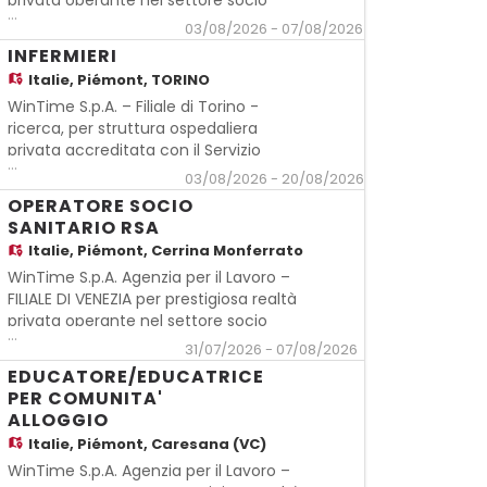
privata operante nel settore socio
...
sanitario ricerca: OPERATORE SOCIO
03/08/2026 - 07/08/2026
SANITARIO RSA REQUISITI: - Idoneo
INFERMIERI
attestato di qualifica professionale per
Italie,
Piémont, TORINO
operatore socio sanitario o titolo
WinTime S.p.A. – Filiale di Torino -
equipollente - Comprovata esperienza
ricerca, per struttura ospedaliera
pr
privata accreditata con il Servizio
...
Sanitario Nazionale, INFERMIERI/E da
03/08/2026 - 20/08/2026
inserire presso il Reparto di Medicina.
OPERATORE SOCIO
Luogo di lavoro: Torino - zona Aurora
SANITARIO RSA
Requisiti richiesti: - Laurea in
Italie,
Piémont, Cerrina Monferrato
Infermieristica - Iscrizione all'OPI in
WinTime S.p.A. Agenzia per il Lavoro –
FILIALE DI VENEZIA per prestigiosa realtà
privata operante nel settore socio
...
sanitario ricerca: OPERATORE SOCIO
31/07/2026 - 07/08/2026
SANITARIO RSA REQUISITI: - Idoneo
EDUCATORE/EDUCATRICE
attestato di qualifica professionale per
PER COMUNITA'
operatore socio sanitario o titolo
ALLOGGIO
equipollente - Comprovata esperienza
Italie,
Piémont, Caresana (VC)
pr
WinTime S.p.A. Agenzia per il Lavoro –