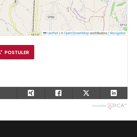
|
©
contributors |
Leaflet
OpenStreetMap
Navigator
POSTULER
Powered by