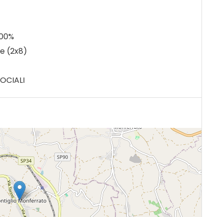
100%
te (2x8)
OCIALI