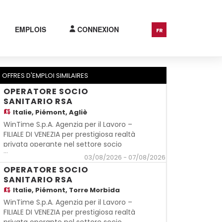
EMPLOIS
CONNEXION
FR
OFFRES D'EMPLOI SIMILAIRES
OPERATORE SOCIO
SANITARIO RSA
Italie,
Piémont, Agliè
WinTime S.p.A. Agenzia per il Lavoro –
FILIALE DI VENEZIA per prestigiosa realtà
privata operante nel settore socio
...
sanitario ricerca: OPERATORE SOCIO
03/08/2026 - 07/08/2026
SANITARIO RSA REQUISITI: - Idoneo
OPERATORE SOCIO
attestato di qualifica professionale per
SANITARIO RSA
operatore socio sanitario o titolo
Italie,
Piémont, Torre Morbida
equipollente - Comprovata esperienza
WinTime S.p.A. Agenzia per il Lavoro –
pr
FILIALE DI VENEZIA per prestigiosa realtà