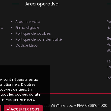
Area operativa
Area riservata
Pe
ro
Firma digitale
ri
Politique de cookies
Se
Politique de confidentialité
Vi
Codice Etico
80
Te
Fa
in
eux sont nécessaires au
nctionnels. D'autres
cookies de tiers. En
tous les cookies du site.
nner vos préférences.
All Rights Reserved ©
2026 WinTime spa - PIVA 08681641000
ACCEPTER TOUS