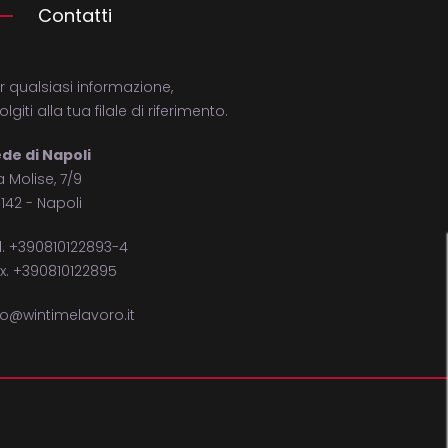
Contatti
r qualsiasi informazione,
volgiti alla tua filale di riferimento.
de di Napoli
a Molise, 7/9
142 - Napoli
l. +390810122893-4
x. +390810122895
fo@wintimelavoro.it