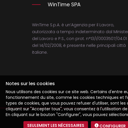
WinTime SPA
WinTime S.p.A. è un’Agenzia per il Lavoro,
autorizzata a tempo indeterminato dal Ministe
del Lavoro e P.S., con prot. n°13/I/0003507/04.01
del 14/02/2008, è presente nelle principali città
italiane.
Notes sur les cookies
Nous utilisons des cookies sur ce site web. Certains d'entre 
fonctionnement du site, comme les cookies techniques et fo
types de cookies, que vous pouvez refuser d'utiliser, sont les 
cliquant sur "Accepter tous", vous consentez à l'utilisation de 
En cliquant sur le bouton "Configurer", vous pouvez sélectio
SEULEMENT LES NÉCESSAIRES
CONFIGURER