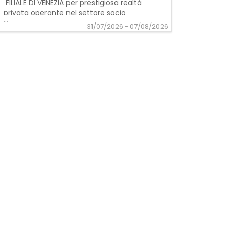
FILIALE DI VENEZIA per prestigiosa realtà
privata operante nel settore socio
...
sanitario ricerca:
31/07/2026 - 07/08/2026
EDUCATORE/EDUCATRICE PER
COMUNITA' ALLOGGIO REQUISITI: -
Idoneo titolo di studio (Laurea in
Scienze dell'Educazione L-19 o Laurea
in Educazione Professionale L/S