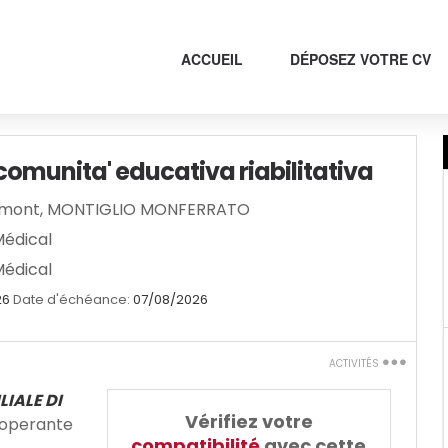
ACCUEIL
DÉPOSEZ VOTRE CV
comunita' educativa riabilitativa
émont
,
MONTIGLIO MONFERRATO
Médical
Médical
26
07/08/2026
Date d'échéance:
ACTIVITÉS
Imprimez
ILIALE DI
Vérifiez votre
a operante
Dites-le à un
compatibilité
avec cette
ami