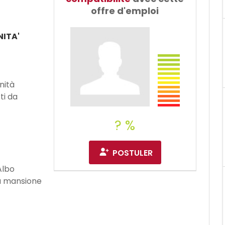
offre d'emploi
ITA'
nità
ti da
? %
POSTULER
Albo
la mansione