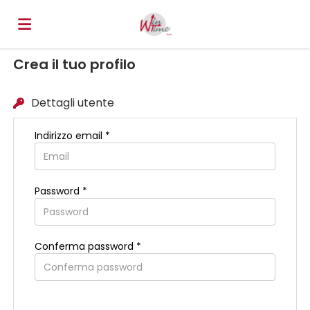
Crea il tuo profilo
Home
Dettagli utente
Offerte
Indirizzo email *
di
Carica
Password *
lavoro
il
Login
Conferma password *
CV
Lingua