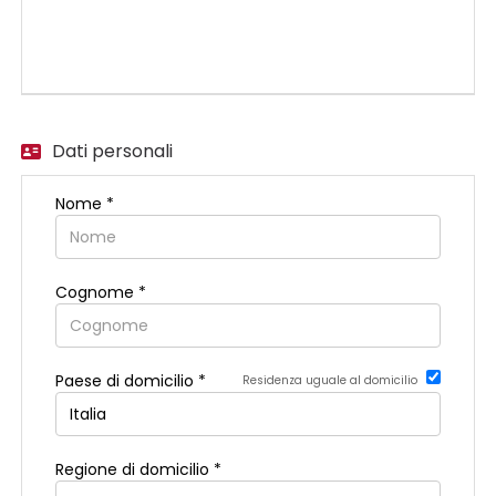
EN
FR
Dati personali
IT
Nome *
DE
Cognome *
ES
Paese di domicilio *
Residenza uguale al domicilio
PT
Regione di domicilio *