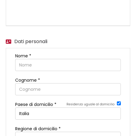
EN
FR
Dati personali
IT
Nome *
DE
Cognome *
ES
Paese di domicilio *
Residenza uguale al domicilio
PT
Regione di domicilio *