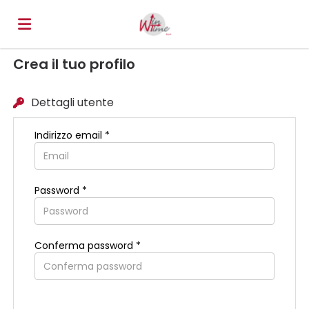
Crea il tuo profilo
Home
Dettagli utente
Offerte
Indirizzo email *
di
Carica
Password *
lavoro
il
Login
Conferma password *
CV
Lingua