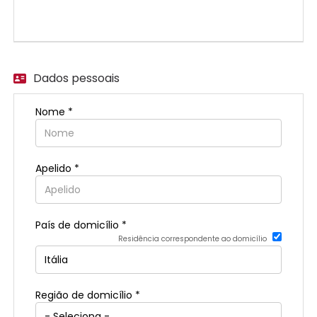
EN
FR
Dados pessoais
IT
Nome *
DE
Apelido *
ES
País de domicílio *
Residência correspondente ao domicílio
PT
Região de domicílio *