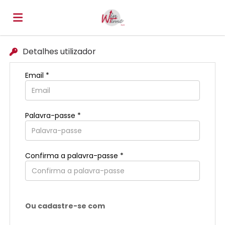
Detalhes utilizador
Página
Email *
inicial
Ofertas
Palavra-passe *
de
Regista-
emprego
te
Iniciar
Confirma a palavra-passe *
sessão
Língua
Ou cadastre-se com